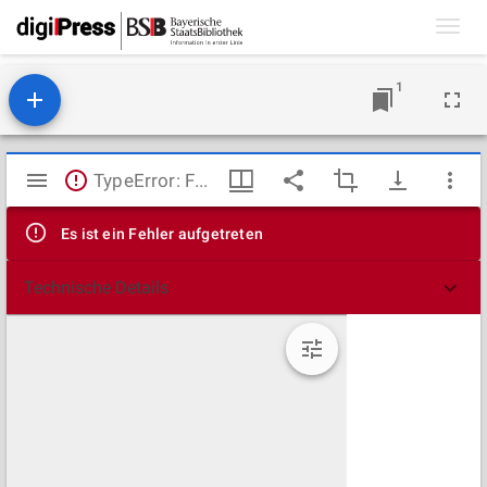
Toggl
navig
1
Mirador
TypeError: Failed to fetch
Viewer
Es ist ein Fehler aufgetreten
Technische Details