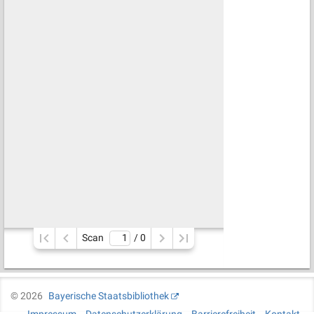
Scan
/ 
0
©
2026
Bayerische Staatsbibliothek
Impressum
Datenschutzerklärung
Barrierefreiheit
Kontakt