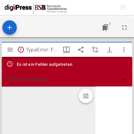
Toggl
navig
1
Mirador
TypeError: Failed to fetch
Viewer
Es ist ein Fehler aufgetreten
Technische Details