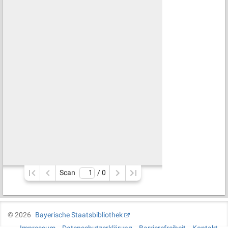
Scan
/ 
0
©
2026
Bayerische Staatsbibliothek
Impressum
Datenschutzerklärung
Barrierefreiheit
Kontakt