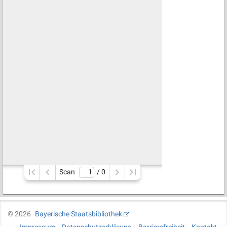
Scan
/ 
0
©
2026
Bayerische Staatsbibliothek
Impressum
Datenschutzerklärung
Barrierefreiheit
Kontakt