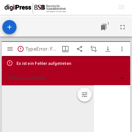
Toggl
navig
1
Mirador
TypeError: Failed to fetch
Viewer
Es ist ein Fehler aufgetreten
Technische Details