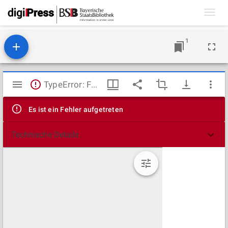
Toggl
navig
1
Mirador
TypeError: Failed to fetch
Viewer
Es ist ein Fehler aufgetreten
Technische Details