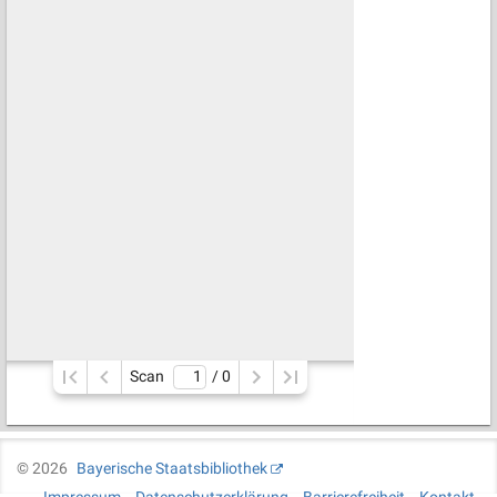
Scan
/ 
0
©
2026
Bayerische Staatsbibliothek
Impressum
Datenschutzerklärung
Barrierefreiheit
Kontakt