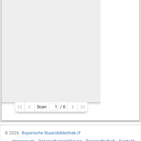
Scan
/ 
0
©
2026
Bayerische Staatsbibliothek
Impressum
Datenschutzerklärung
Barrierefreiheit
Kontakt