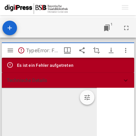
Toggl
navig
1
Mirador
TypeError: Failed to fetch
Viewer
Es ist ein Fehler aufgetreten
Technische Details