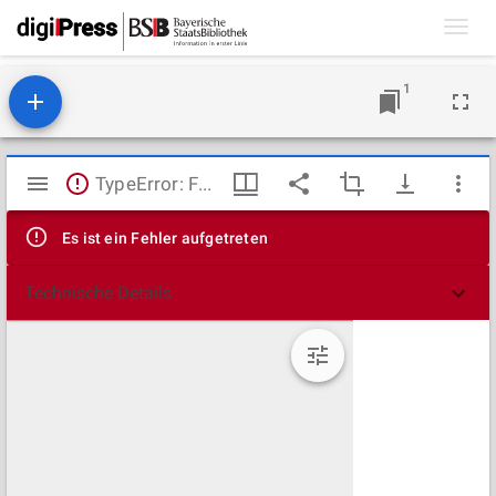
Toggl
navig
1
Mirador
TypeError: Failed to fetch
Viewer
Es ist ein Fehler aufgetreten
Technische Details