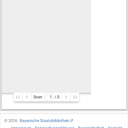
Scan
/ 
0
©
2026
Bayerische Staatsbibliothek
Impressum
Datenschutzerklärung
Barrierefreiheit
Kontakt