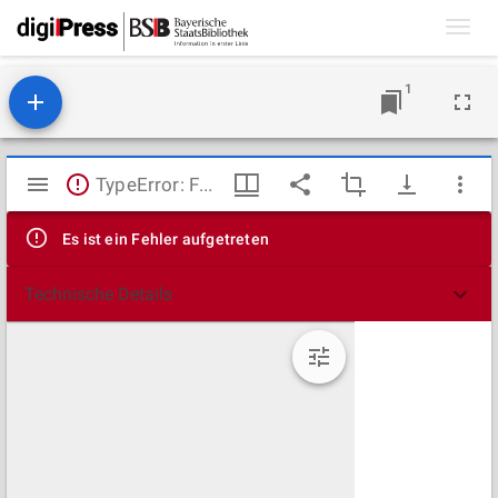
Toggl
navig
1
Mirador
TypeError: Failed to fetch
Viewer
Es ist ein Fehler aufgetreten
Technische Details