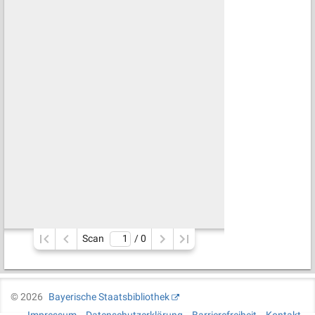
Scan
/ 
0
©
2026
Bayerische Staatsbibliothek
Impressum
Datenschutzerklärung
Barrierefreiheit
Kontakt