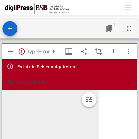
Toggl
navig
1
Mirador
TypeError: Failed to fetch
Viewer
Es ist ein Fehler aufgetreten
Technische Details