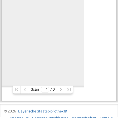
Scan
/ 
0
©
2026
Bayerische Staatsbibliothek
Impressum
Datenschutzerklärung
Barrierefreiheit
Kontakt