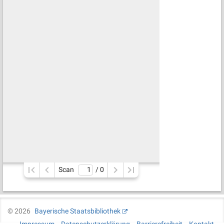
Scan
/ 
0
©
2026
Bayerische Staatsbibliothek
Impressum
Datenschutzerklärung
Barrierefreiheit
Kontakt