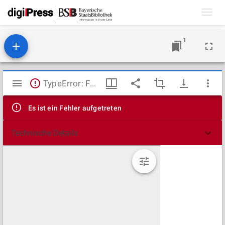
Toggl
navig
1
Mirador
TypeError: Failed to fetch
Viewer
Es ist ein Fehler aufgetreten
Technische Details