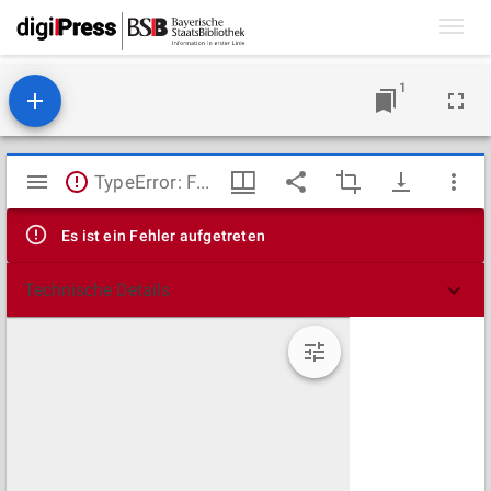
Toggl
navig
1
Mirador
TypeError: Failed to fetch
Viewer
Es ist ein Fehler aufgetreten
Technische Details