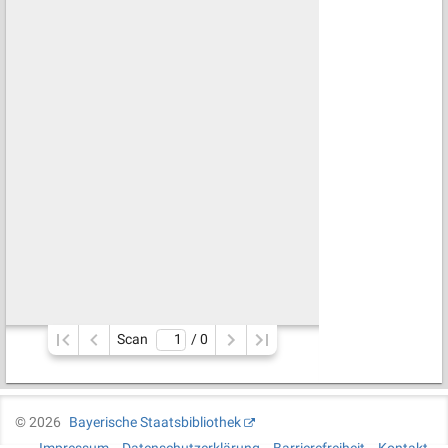
Scan
/ 
0
©
2026
Bayerische Staatsbibliothek
Impressum
Datenschutzerklärung
Barrierefreiheit
Kontakt