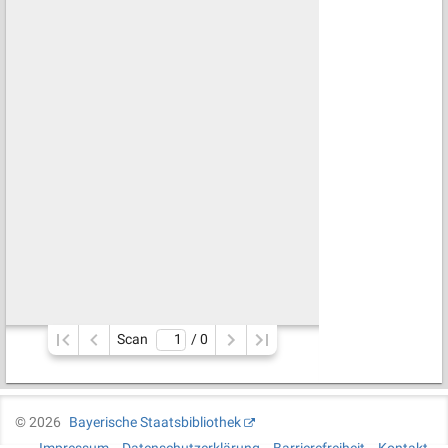
Scan
/ 
0
©
2026
Bayerische Staatsbibliothek
Impressum
Datenschutzerklärung
Barrierefreiheit
Kontakt