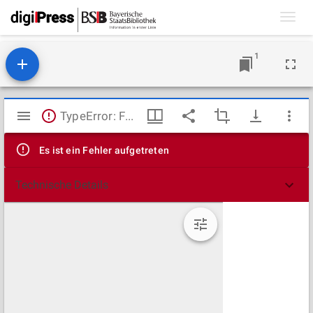
Toggl
navig
1
Mirador
TypeError: Failed to fetch
Viewer
Es ist ein Fehler aufgetreten
Technische Details