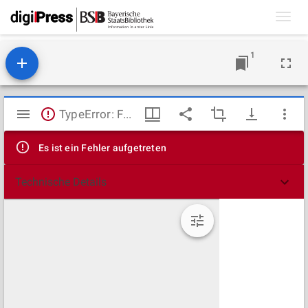
Toggl
navig
1
Mirador
TypeError: Failed to fetch
Viewer
Es ist ein Fehler aufgetreten
Technische Details