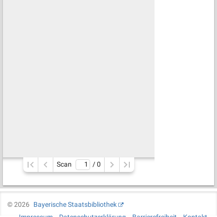
Scan
/ 
0
©
2026
Bayerische Staatsbibliothek
Impressum
Datenschutzerklärung
Barrierefreiheit
Kontakt