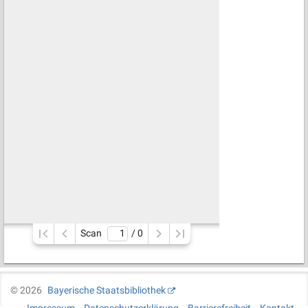
Scan
/ 
0
©
2026
Bayerische Staatsbibliothek
Impressum
Datenschutzerklärung
Barrierefreiheit
Kontakt