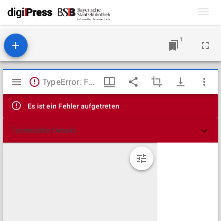
Toggl
navig
1
Mirador
TypeError: Failed to fetch
Viewer
Es ist ein Fehler aufgetreten
Technische Details