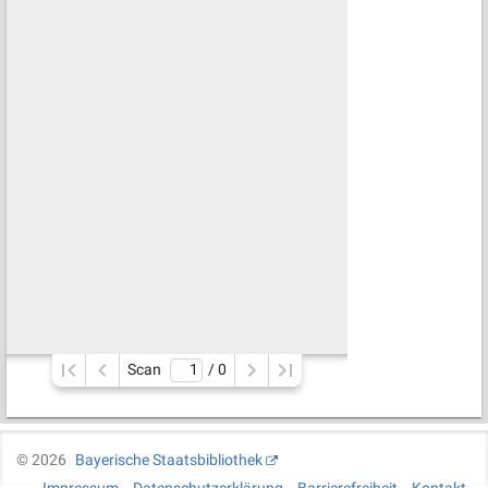
Scan
/ 
0
©
2026
Bayerische Staatsbibliothek
Impressum
Datenschutzerklärung
Barrierefreiheit
Kontakt