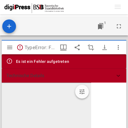
Toggl
navig
1
Mirador
TypeError: Failed to fetch
Viewer
Es ist ein Fehler aufgetreten
Technische Details