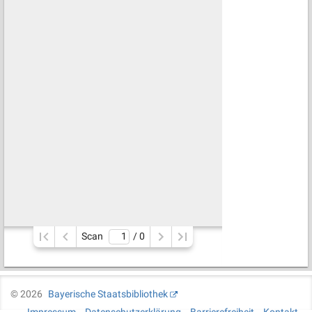
Scan
/ 
0
©
2026
Bayerische Staatsbibliothek
Impressum
Datenschutzerklärung
Barrierefreiheit
Kontakt