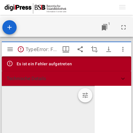
Toggl
navig
1
Mirador
TypeError: Failed to fetch
Viewer
Es ist ein Fehler aufgetreten
Technische Details