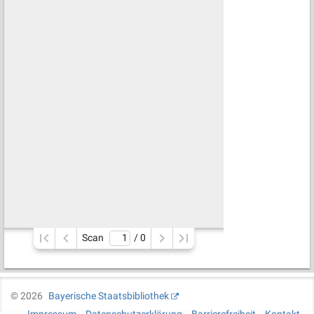
Scan
/ 
0
©
2026
Bayerische Staatsbibliothek
Impressum
Datenschutzerklärung
Barrierefreiheit
Kontakt