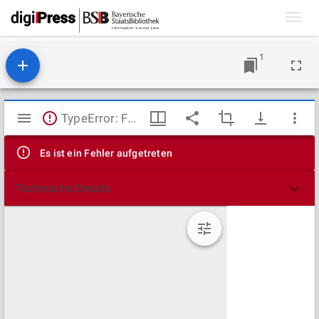
Toggl
navig
1
Mirador
TypeError: Failed to fetch
Viewer
Es ist ein Fehler aufgetreten
Technische Details