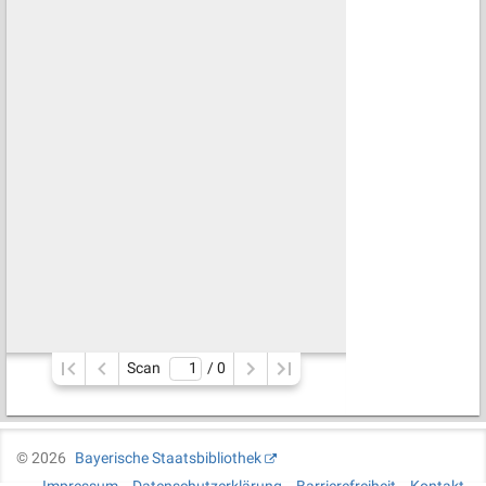
Scan
/ 
0
©
2026
Bayerische Staatsbibliothek
Impressum
Datenschutzerklärung
Barrierefreiheit
Kontakt