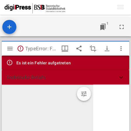
Toggl
navig
1
Mirador
TypeError: Failed to fetch
Viewer
Es ist ein Fehler aufgetreten
Technische Details