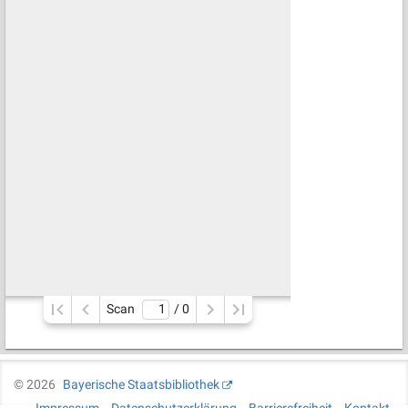
Scan
/ 
0
©
2026
Bayerische Staatsbibliothek
Impressum
Datenschutzerklärung
Barrierefreiheit
Kontakt