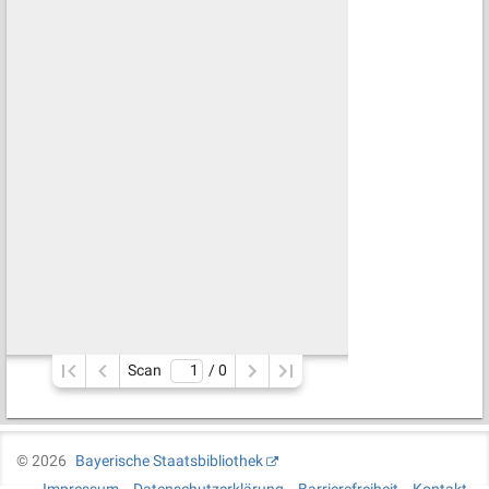
Scan
/ 
0
©
2026
Bayerische Staatsbibliothek
Impressum
Datenschutzerklärung
Barrierefreiheit
Kontakt