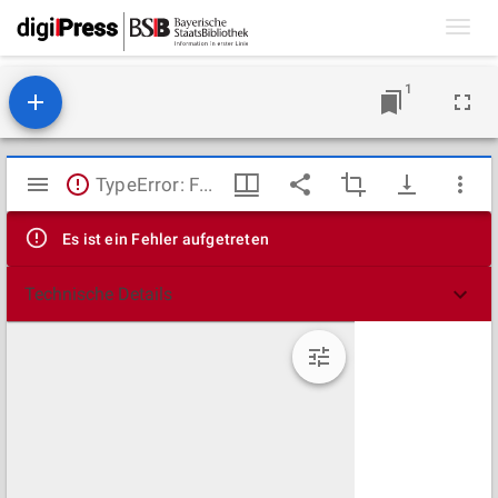
Toggl
navig
1
Mirador
TypeError: Failed to fetch
Viewer
Es ist ein Fehler aufgetreten
Technische Details