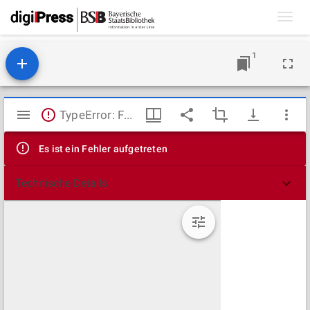
Toggl
navig
1
Mirador
TypeError: Failed to fetch
Viewer
Es ist ein Fehler aufgetreten
Technische Details