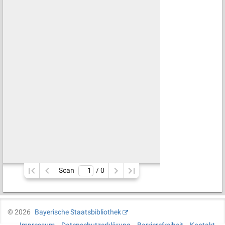
Scan
/ 
0
©
2026
Bayerische Staatsbibliothek
Impressum
Datenschutzerklärung
Barrierefreiheit
Kontakt