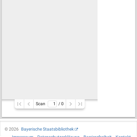
Scan
/ 
0
©
2026
Bayerische Staatsbibliothek
Impressum
Datenschutzerklärung
Barrierefreiheit
Kontakt