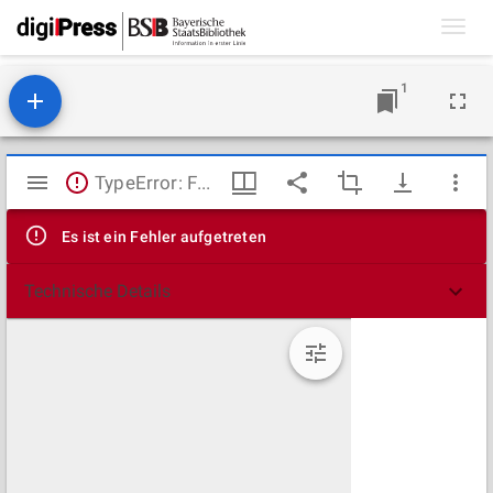
Toggl
navig
1
Mirador
TypeError: Failed to fetch
Viewer
Es ist ein Fehler aufgetreten
Technische Details