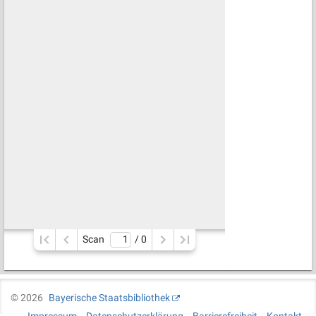
Scan
/ 
0
©
2026
Bayerische Staatsbibliothek
Impressum
Datenschutzerklärung
Barrierefreiheit
Kontakt