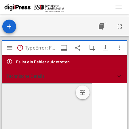
Toggl
navig
1
Mirador
TypeError: Failed to fetch
Viewer
Es ist ein Fehler aufgetreten
Technische Details