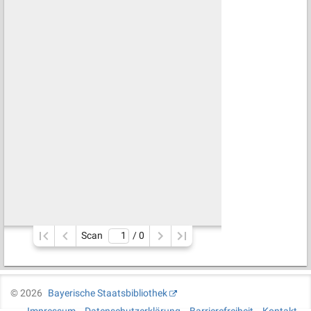
Scan
/ 
0
©
2026
Bayerische Staatsbibliothek
Impressum
Datenschutzerklärung
Barrierefreiheit
Kontakt