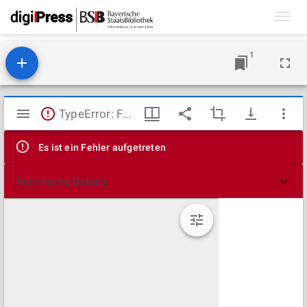
Toggl
navig
1
Mirador
TypeError: Failed to fetch
Viewer
Es ist ein Fehler aufgetreten
Technische Details