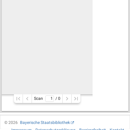
Scan
/ 
0
©
2026
Bayerische Staatsbibliothek
Impressum
Datenschutzerklärung
Barrierefreiheit
Kontakt