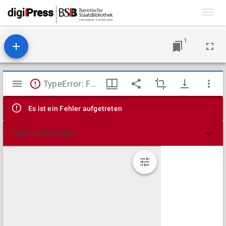
Toggl
navig
1
Mirador
TypeError: Failed to fetch
Viewer
Es ist ein Fehler aufgetreten
Technische Details