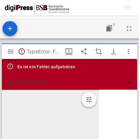
Toggl
navig
1
Mirador
TypeError: Failed to fetch
Viewer
Es ist ein Fehler aufgetreten
Technische Details