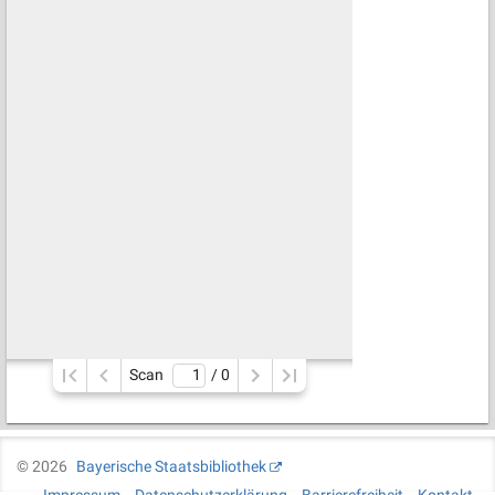
Scan
/ 
0
©
2026
Bayerische Staatsbibliothek
Impressum
Datenschutzerklärung
Barrierefreiheit
Kontakt