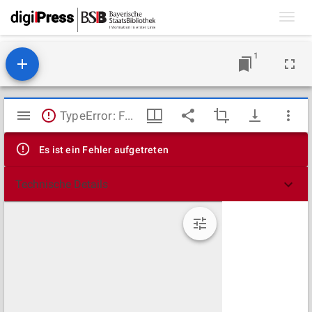
Toggl
navig
1
Mirador
TypeError: Failed to fetch
Viewer
Es ist ein Fehler aufgetreten
Technische Details