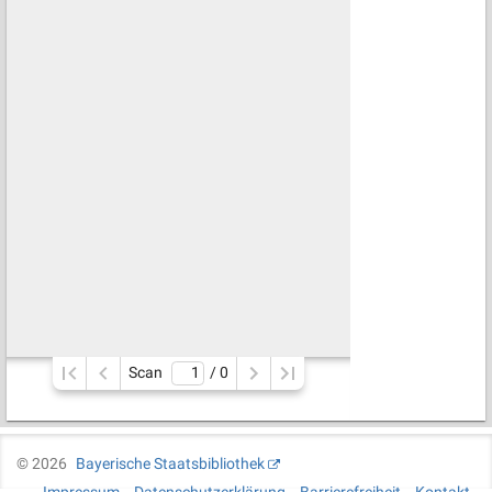
Scan
/ 
0
©
2026
Bayerische Staatsbibliothek
Impressum
Datenschutzerklärung
Barrierefreiheit
Kontakt