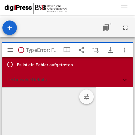
Toggl
navig
1
Mirador
TypeError: Failed to fetch
Viewer
Es ist ein Fehler aufgetreten
Technische Details