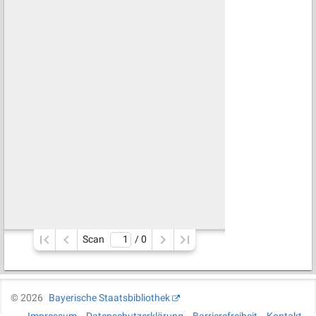
Scan
/ 
0
©
2026
Bayerische Staatsbibliothek
Impressum
Datenschutzerklärung
Barrierefreiheit
Kontakt