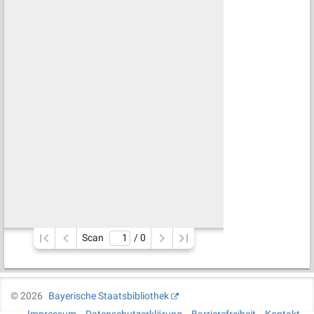
Scan
/ 
0
©
2026
Bayerische Staatsbibliothek
Impressum
Datenschutzerklärung
Barrierefreiheit
Kontakt