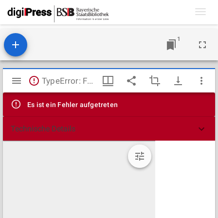
Toggl
navig
1
Mirador
TypeError: Failed to fetch
Viewer
Es ist ein Fehler aufgetreten
Technische Details