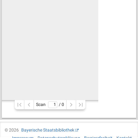
Scan
/ 
0
©
2026
Bayerische Staatsbibliothek
Impressum
Datenschutzerklärung
Barrierefreiheit
Kontakt