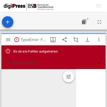
Toggl
navig
1
Mirador
TypeError: Failed to fetch
Viewer
Es ist ein Fehler aufgetreten
Technische Details