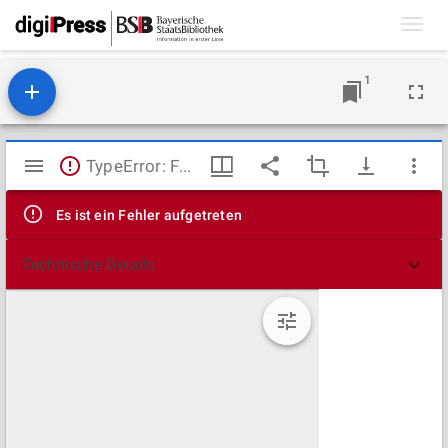
Toggl
navig
1
Mirador
TypeError: Failed to fetch
Viewer
Es ist ein Fehler aufgetreten
Technische Details