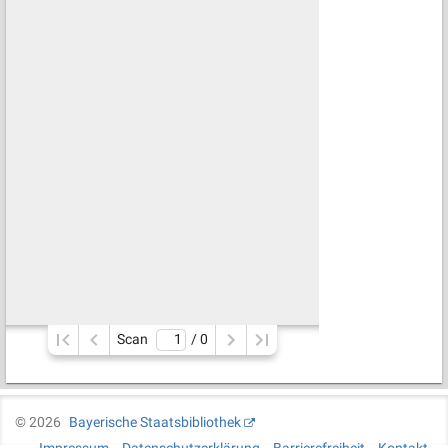
Scan
/ 
0
©
2026
Bayerische Staatsbibliothek
Impressum
Datenschutzerklärung
Barrierefreiheit
Kontakt