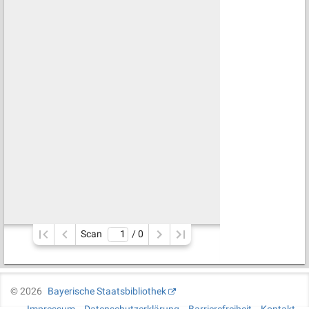
Scan
/ 
0
©
2026
Bayerische Staatsbibliothek
Impressum
Datenschutzerklärung
Barrierefreiheit
Kontakt