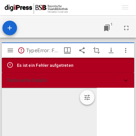
Toggl
navig
1
Mirador
TypeError: Failed to fetch
Viewer
Es ist ein Fehler aufgetreten
Technische Details