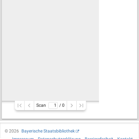
Scan
/ 
0
©
2026
Bayerische Staatsbibliothek
Impressum
Datenschutzerklärung
Barrierefreiheit
Kontakt