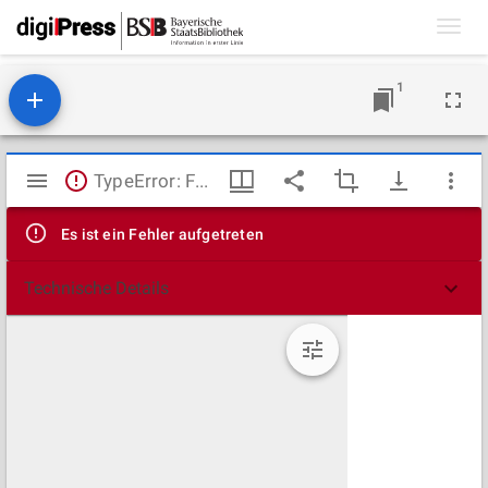
Toggl
navig
1
Mirador
TypeError: Failed to fetch
Viewer
Es ist ein Fehler aufgetreten
Technische Details