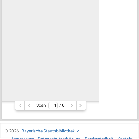
Scan
/ 
0
©
2026
Bayerische Staatsbibliothek
Impressum
Datenschutzerklärung
Barrierefreiheit
Kontakt