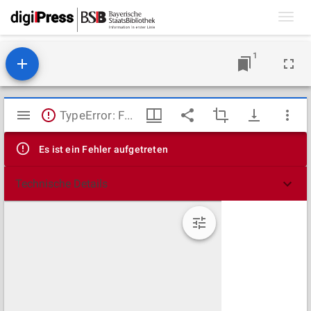
Toggl
navig
1
Mirador
TypeError: Failed to fetch
Viewer
Es ist ein Fehler aufgetreten
Technische Details