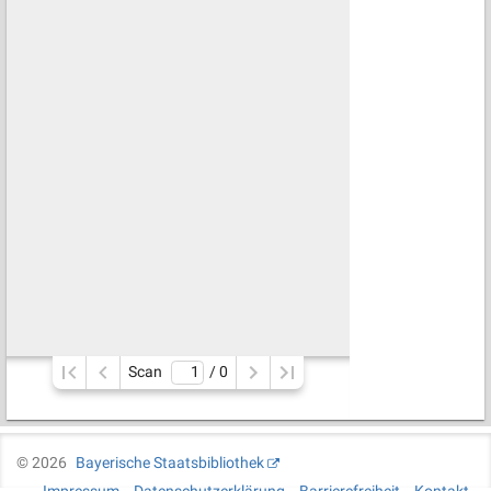
Scan
/ 
0
©
2026
Bayerische Staatsbibliothek
Impressum
Datenschutzerklärung
Barrierefreiheit
Kontakt