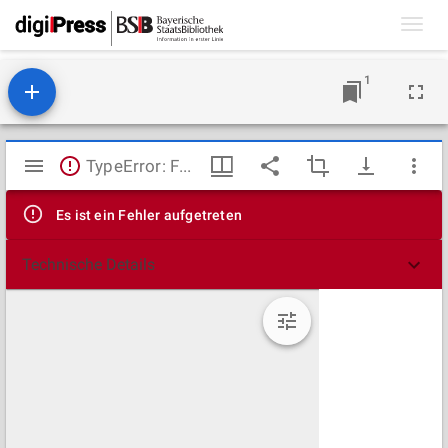
Toggl
navig
1
Mirador
TypeError: Failed to fetch
Viewer
Es ist ein Fehler aufgetreten
Technische Details