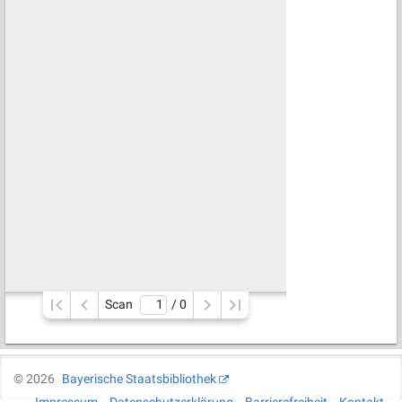
Scan
/ 
0
©
2026
Bayerische Staatsbibliothek
Impressum
Datenschutzerklärung
Barrierefreiheit
Kontakt