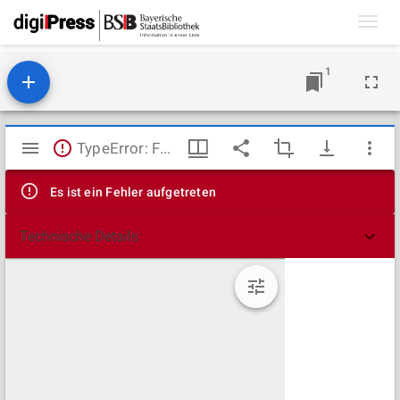
Toggl
navig
1
Mirador
TypeError: Failed to fetch
Viewer
Es ist ein Fehler aufgetreten
Technische Details