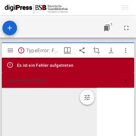
Toggl
navig
1
Mirador
TypeError: Failed to fetch
Viewer
Es ist ein Fehler aufgetreten
Technische Details