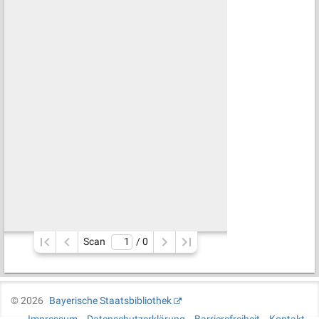
Scan
/ 
0
©
2026
Bayerische Staatsbibliothek
Impressum
Datenschutzerklärung
Barrierefreiheit
Kontakt