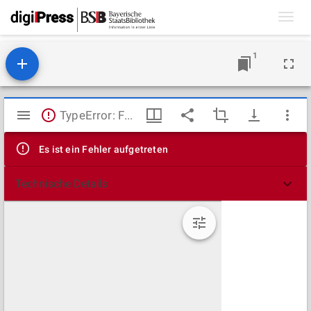
Toggl
navig
1
Mirador
TypeError: Failed to fetch
Viewer
Es ist ein Fehler aufgetreten
Technische Details