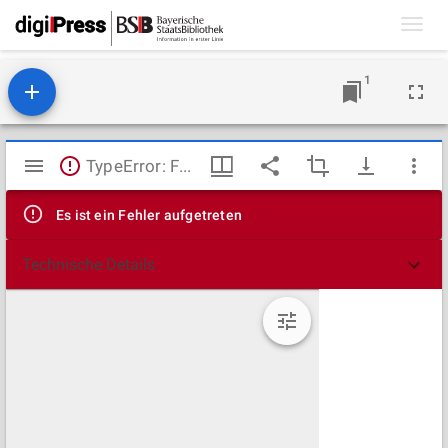
Toggl
navig
1
Mirador
TypeError: Failed to fetch
Viewer
Es ist ein Fehler aufgetreten
Technische Details