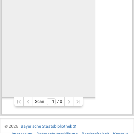
Scan
/ 
0
©
2026
Bayerische Staatsbibliothek
Impressum
Datenschutzerklärung
Barrierefreiheit
Kontakt