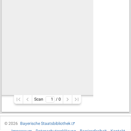
Scan
/ 
0
©
2026
Bayerische Staatsbibliothek
Impressum
Datenschutzerklärung
Barrierefreiheit
Kontakt