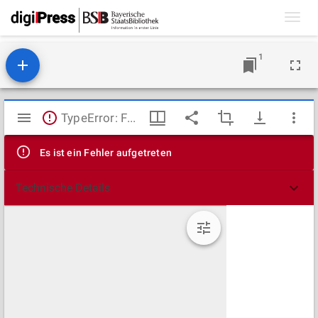
Toggl
navig
1
Mirador
TypeError: Failed to fetch
Viewer
Es ist ein Fehler aufgetreten
Technische Details