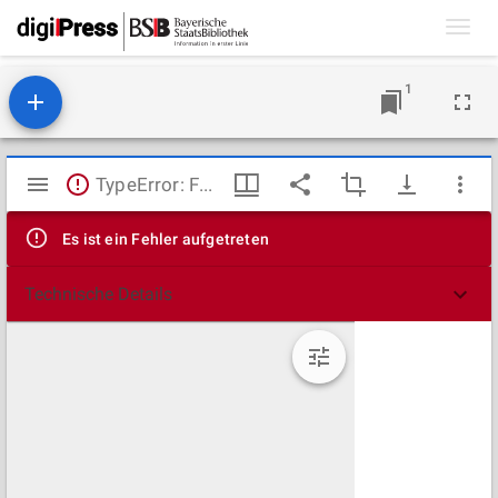
Toggl
navig
1
Mirador
TypeError: Failed to fetch
Viewer
Es ist ein Fehler aufgetreten
Technische Details