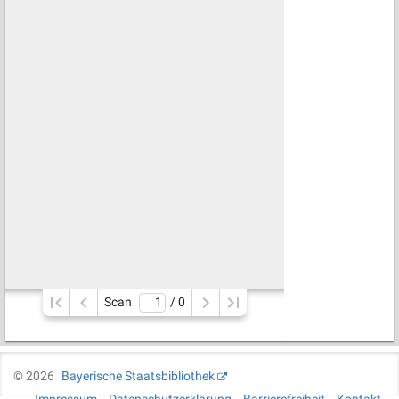
Scan
/ 
0
©
2026
Bayerische Staatsbibliothek
Impressum
Datenschutzerklärung
Barrierefreiheit
Kontakt