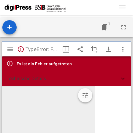
Toggl
navig
1
Mirador
TypeError: Failed to fetch
Viewer
Es ist ein Fehler aufgetreten
Technische Details