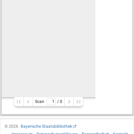
Scan
/ 
0
©
2026
Bayerische Staatsbibliothek
Impressum
Datenschutzerklärung
Barrierefreiheit
Kontakt