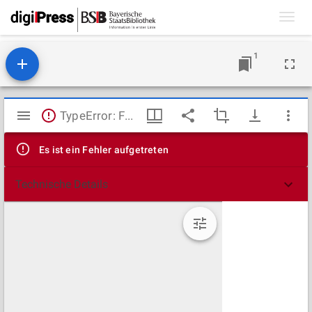
Toggl
navig
1
Mirador
TypeError: Failed to fetch
Viewer
Es ist ein Fehler aufgetreten
Technische Details