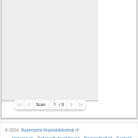
Scan
/ 
0
©
2026
Bayerische Staatsbibliothek
Impressum
Datenschutzerklärung
Barrierefreiheit
Kontakt