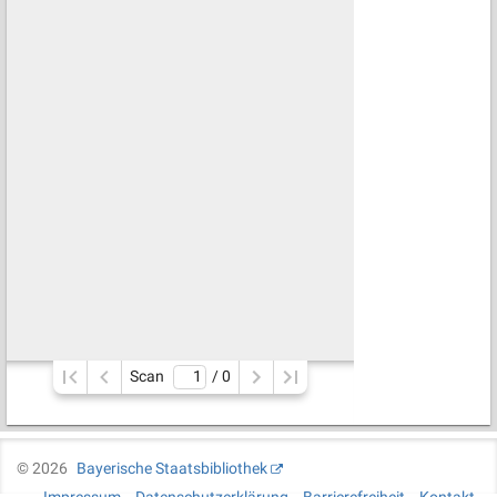
Scan
/ 
0
©
2026
Bayerische Staatsbibliothek
Impressum
Datenschutzerklärung
Barrierefreiheit
Kontakt