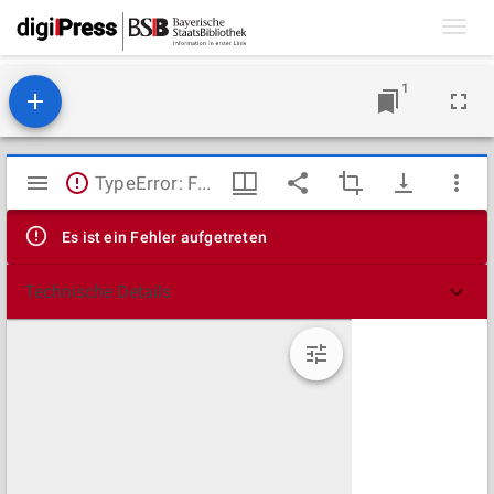
Toggl
navig
1
Mirador
TypeError: Failed to fetch
Viewer
Es ist ein Fehler aufgetreten
Technische Details