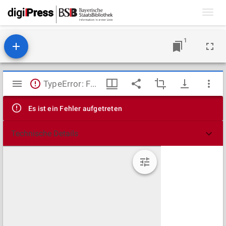
Toggl
navig
1
Mirador
TypeError: Failed to fetch
Viewer
Es ist ein Fehler aufgetreten
Technische Details