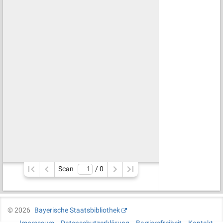
Scan
/ 
0
©
2026
Bayerische Staatsbibliothek
Impressum
Datenschutzerklärung
Barrierefreiheit
Kontakt