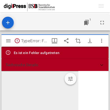
Toggl
navig
1
Mirador
TypeError: Failed to fetch
Viewer
Es ist ein Fehler aufgetreten
Technische Details