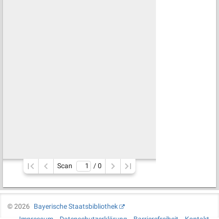
Scan
/ 
0
©
2026
Bayerische Staatsbibliothek
Impressum
Datenschutzerklärung
Barrierefreiheit
Kontakt