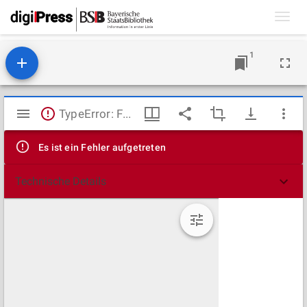
Toggl
navig
1
Mirador
TypeError: Failed to fetch
Viewer
Es ist ein Fehler aufgetreten
Technische Details