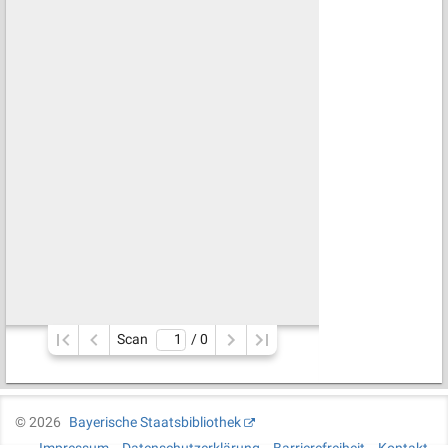
Scan
/ 
0
©
2026
Bayerische Staatsbibliothek
Impressum
Datenschutzerklärung
Barrierefreiheit
Kontakt