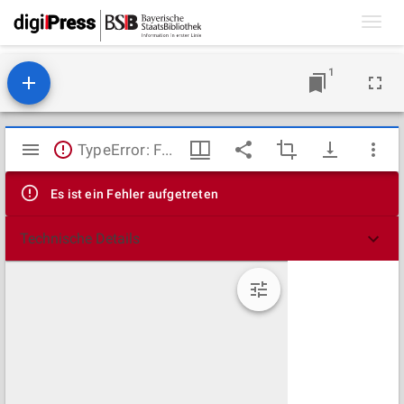
Toggl
navig
1
Mirador
TypeError: Failed to fetch
Viewer
Es ist ein Fehler aufgetreten
Technische Details