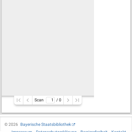
Scan
/ 
0
©
2026
Bayerische Staatsbibliothek
Impressum
Datenschutzerklärung
Barrierefreiheit
Kontakt