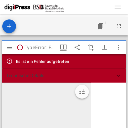
Toggl
navig
1
Mirador
TypeError: Failed to fetch
Viewer
Es ist ein Fehler aufgetreten
Technische Details