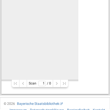
Scan
/ 
0
©
2026
Bayerische Staatsbibliothek
Impressum
Datenschutzerklärung
Barrierefreiheit
Kontakt