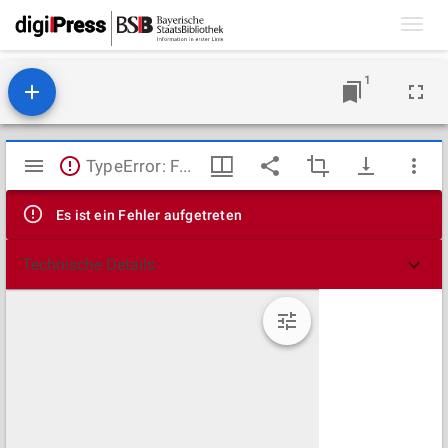
Toggl
navig
1
Mirador
TypeError: Failed to fetch
Viewer
Es ist ein Fehler aufgetreten
Technische Details