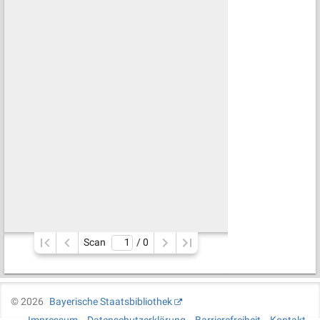
Scan
/ 
0
©
2026
Bayerische Staatsbibliothek
Impressum
Datenschutzerklärung
Barrierefreiheit
Kontakt