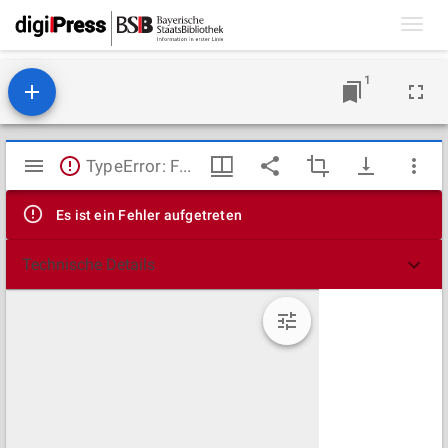
Toggl
navig
1
Mirador
TypeError: Failed to fetch
Viewer
Es ist ein Fehler aufgetreten
Technische Details