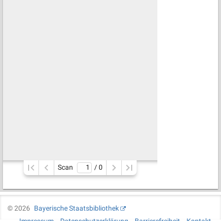
Scan
/ 
0
©
2026
Bayerische Staatsbibliothek
Impressum
Datenschutzerklärung
Barrierefreiheit
Kontakt